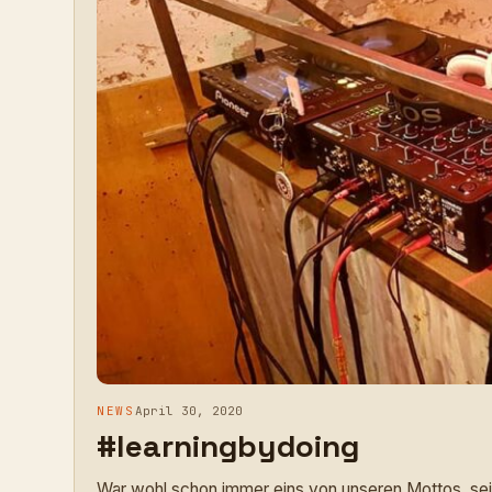
NEWS
April 30, 2020
#learningbydoing
War wohl schon immer eins von unseren Mottos, se