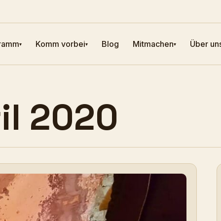
ramm
Komm vorbei
Blog
Mitmachen
Über un
▾
▾
▾
il 2020