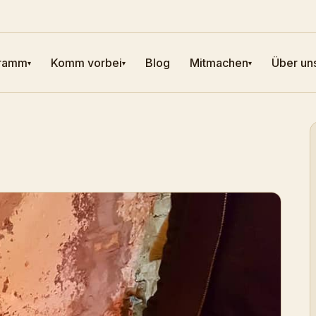
ramm
Komm vorbei
Blog
Mitmachen
Über un
▾
▾
▾