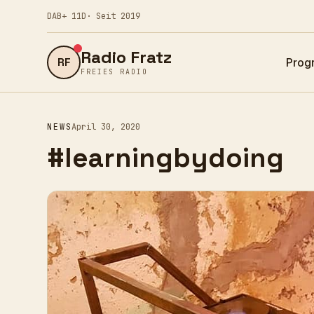
DAB+ 11D
· Seit 2019
Radio Fratz
RF
Prog
FREIES RADIO
NEWS
April 30, 2020
#learningbydoing