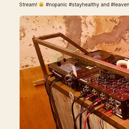
Stream!
#nopanic #stayhealthy and #leave