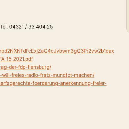
Tel. 04321 / 33 404 25
hVM0hpd2NXNFdFcExjZaQ4cJvbwm3gQ3Pr2vw2b1dax
A-15-2021.pdf
rag-der-
fdp-flensburg/
will-freies-
radio-fratz-mundtot-machen/
arfsgerechte-
foerderung-anerkennung-freier-