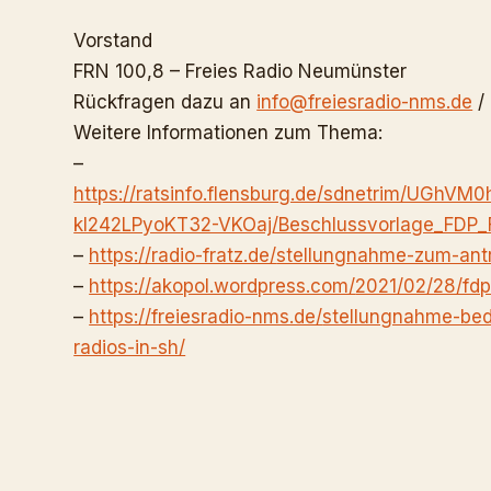
Vorstand
FRN 100,8 – Freies Radio Neumünster
Rückfragen dazu an
info@freiesradio-nms.de
/ 
Weitere Informationen zum Thema:
–
https://ratsinfo.flensburg.de/sdnetrim/UG
kI242LPyoKT32-VKOaj/Beschlussvorlage_FDP_F
–
https://radio-fratz.de/
stellungnahme-zum-ant
–
https://akopol.wordpress.com/
2021/02/28/fdp-
–
https://freiesradio-nms.de/
stellungnahme-bed
radios-in-sh/