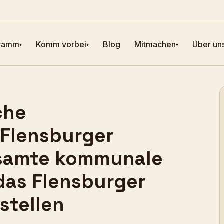
ramm
Komm vorbei
Blog
Mitmachen
Über un
▾
▾
▾
che
 Flensburger
gesamte kommunale
das Flensburger
nstellen