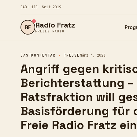
DAB+ 11D
· Seit 2019
Radio Fratz
RF
Prog
FREIES RADIO
GASTKOMMENTAR
·
PRESSE
März 4, 2021
Angriff gegen kritis
Berichterstattung –
Ratsfraktion will 
Basisförderung für 
Freie Radio Fratz ei