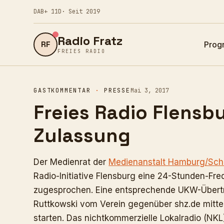
DAB+ 11D
· Seit 2019
Radio Fratz
RF
Prog
FREIES RADIO
GASTKOMMENTAR
·
PRESSE
Mai 3, 2017
Freies Radio Flensbu
Zulassung
Der Medienrat der
Medienanstalt Hamburg/Schl
Radio-Initiative Flensburg eine 24-Stunden-Fr
zugesprochen. Eine entsprechende UKW-Übertr
Ruttkowski vom Verein gegenüber shz.de mitte
starten. Das nichtkommerzielle Lokalradio (NKL