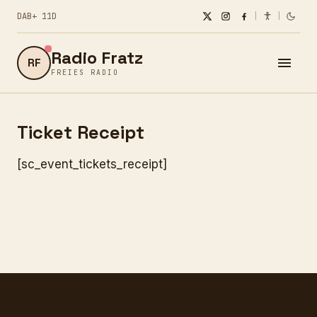
DAB+ 11D
|
|
Radio Fratz
RF
FREIES RADIO
Ticket Receipt
[sc_event_tickets_receipt]