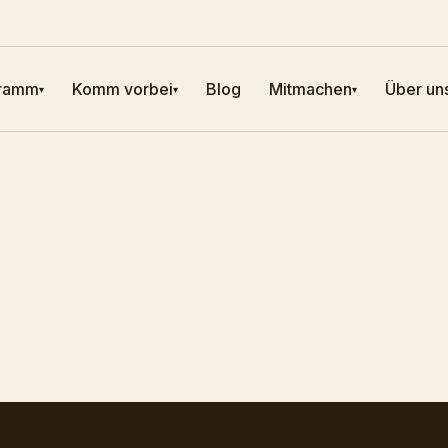
ramm
Komm vorbei
Blog
Mitmachen
Über un
▾
▾
▾