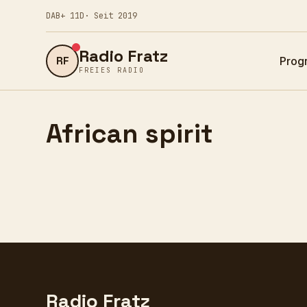
DAB+ 11D
· Seit 2019
Radio Fratz
RF
Prog
FREIES RADIO
African spirit
Radio Fratz