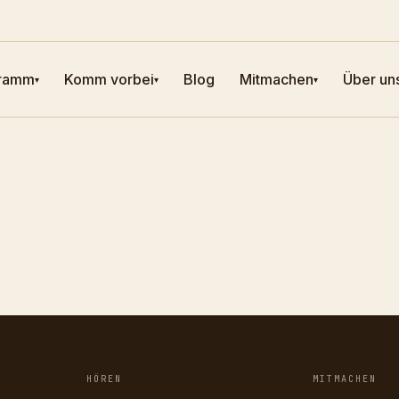
ramm
Komm vorbei
Blog
Mitmachen
Über un
▾
▾
▾
HÖREN
MITMACHEN