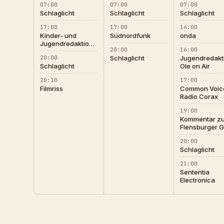
07:00
07:00
07:00
Schlaglicht
Schlaglicht
Schlaglicht
17:00
17:00
14:00
Kinder- und
Südnordfunk
onda
Jugendredaktion
20:00
16:00
Radio Corax
20:00
Schlaglicht
Jugendredakt
Schlaglicht
Ole on Air
20:10
17:00
Filmriss
Common Voice
Radio Corax
19:00
Kommentar zu
Flensburger G
und ihrem
20:00
Umgang mit d
Schlaglicht
AfD
21:00
Sententia
Electronica