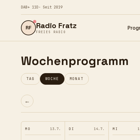
DAB+ 11D
· Seit 2019
Radio Fratz
RF
Prog
FREIES RADIO
Wochenprogramm
TAG
WOCHE
MONAT
←
MO
13.7.
DI
14.7.
MI
1