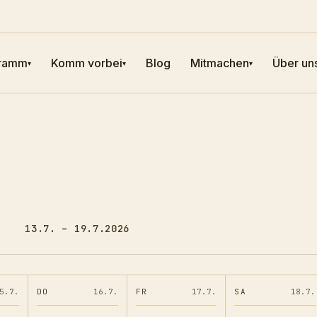
ramm
Komm vorbei
Blog
Mitmachen
Über un
▾
▾
▾
13.7. – 19.7.2026
5.7.
DO
16.7.
FR
17.7.
SA
18.7.