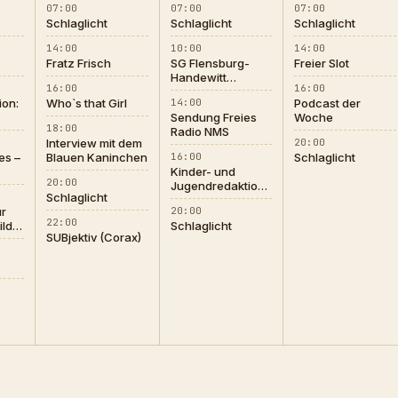
07:00
07:00
07:00
Schlaglicht
Schlaglicht
Schlaglicht
14:00
10:00
14:00
Fratz Frisch
SG Flensburg-
Freier Slot
Handewitt
16:00
16:00
Podcast
ion:
Who`s that Girl
14:00
Podcast der
Sendung Freies
Woche
18:00
Radio NMS
Interview mit dem
20:00
s –
Blauen Kaninchen
16:00
Schlaglicht
Kinder- und
20:00
Jugendredaktion
Schlaglicht
Radio Corax
r
20:00
22:00
ilde
Schlaglicht
SUBjektiv (Corax)
er