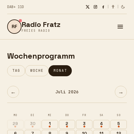
DAB+ 11D
|
|
Radio Fratz
RF
FREIES RADIO
Wochenprogramm
TAG
WOCHE
MONAT
←
→
Juli 2026
MO
DI
MI
DO
FR
SA
SO
29
30
1
2
3
4
5
6
7
8
9
10
11
12