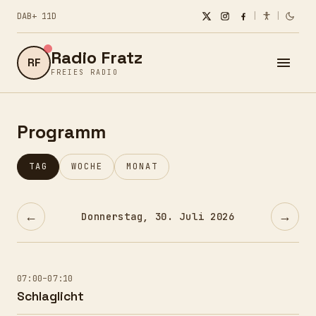
DAB+ 11D
|
|
Radio Fratz
RF
FREIES RADIO
Programm
TAG
WOCHE
MONAT
←
→
Donnerstag, 30. Juli 2026
07:00–07:10
Schlaglicht