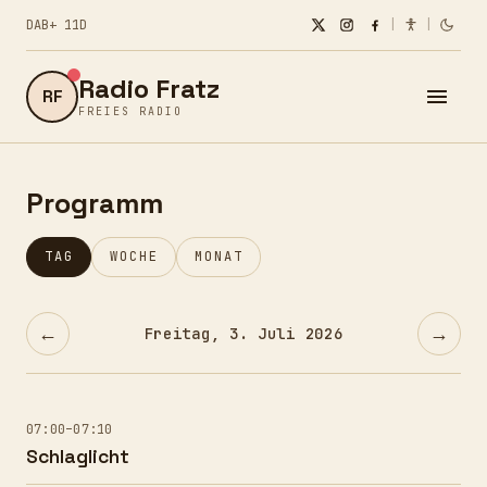
DAB+ 11D
|
|
Radio Fratz
RF
FREIES RADIO
Programm
TAG
WOCHE
MONAT
←
→
Freitag, 3. Juli 2026
07:00–07:10
Schlaglicht