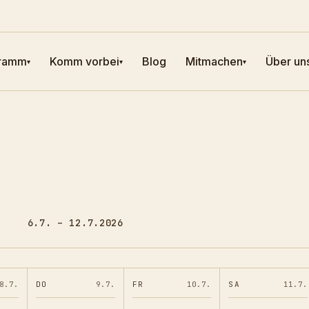
ramm
Komm vorbei
Blog
Mitmachen
Über un
▾
▾
▾
6.7. – 12.7.2026
8.7.
DO
9.7.
FR
10.7.
SA
11.7.