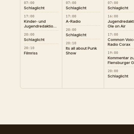
07:00
07:00
07:00
Schlaglicht
Schlaglicht
Schlaglicht
17:00
17:00
16:00
Kinder- und
A-Radio
Jugendredakt
Jugendredaktion
Ole on Air
20:00
Radio Corax
20:00
Schlaglicht
17:00
Schlaglicht
Common Voice
20:10
Radio Corax
20:10
Its all about Punk
Filmriss
Show
19:00
Kommentar zu
Flensburger G
und ihrem
20:00
Umgang mit d
Schlaglicht
AfD