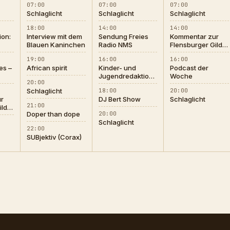
07:00
07:00
07:00
Schlaglicht
Schlaglicht
Schlaglicht
18:00
14:00
14:00
ion:
Interview mit dem
Sendung Freies
Kommentar zur
Blauen Kaninchen
Radio NMS
Flensburger Gilde
und ihrem
19:00
16:00
16:00
Umgang mit der
s –
African spirit
Kinder- und
Podcast der
AfD
Jugendredaktion
Woche
20:00
Radio Corax
Schlaglicht
18:00
20:00
r
DJ Bert Show
Schlaglicht
21:00
ilde
Doper than dope
20:00
Schlaglicht
er
22:00
SUBjektiv (Corax)