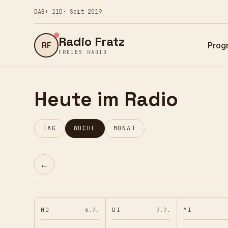
DAB+ 11D
· Seit 2019
Radio Fratz
RF
Prog
FREIES RADIO
Heute im Radio
TAG
WOCHE
MONAT
←
MO
6.7.
DI
7.7.
MI