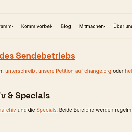
ramm
Komm vorbei
Blog
Mitmachen
Über un
▾
▾
▾
 des Sendebetriebs
in,
unterschreibt unsere Petition auf change.org
oder
hel
v & Specials
archiv
und die
Specials.
Beide Bereiche werden regelm